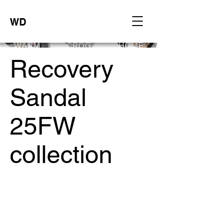
WD
Recovery
Sandal
25FW
collection
Project Type /
Product design,
Date /